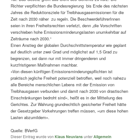
Richter verpflichten die Bundesregierung bis Ende des nächsten
Jahres die Reduktionsziele für Treibhausgasemissionen für die
Zeit nach 2030 näher zu regeln. Die BeschwerdeführerInnen
seien in ihren Freiheitsrechten verletzt, denn „die Vorschriften
verschieben hohe Emissionsminderungslasten unumkehrbar auf
Zeiträume nach 2030.“
Einen Anstieg der globalen Durchschnittstemperatur wie geplant
auf deutlich unter zwei Grad und möglichst auf 1,5 Grad zu
begrenzen, sei dann nur mit immer dringenderen und
kurzfristigeren Maßnahmen machbar.
»Von diesen künftigen Emissionsminderungspflichten ist
praktisch jegliche Freiheit potenziell betroffen, weil noch nahezu
alle Bereiche menschlichen Lebens mit der Emission von
Treibhausgasen verbunden und damit nach 2030 von drastischen
Einschränkungen bedroht sind«, heißt es in der Mitteilung des
Gerichtes. Zur Wahrung grundrechtlich gesicherter Freiheit hätte
der Gesetzgeber Vorkehrungen treffen müssen, »um diese hohen
Lasten abzumildern«.
Quelle: BVerfG
Dieser Eintrag wurde von
Klaus Neuvians
unter
Allgemein