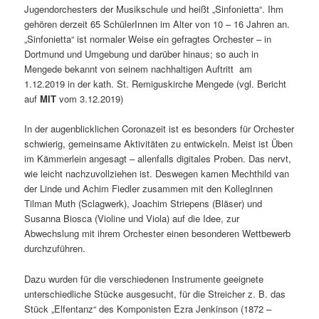
Jugendorchesters der Musikschule und heißt „Sinfonietta“. Ihm
gehören derzeit 65 SchülerInnen im Alter von 10 – 16 Jahren an.
„Sinfonietta“ ist normaler Weise ein gefragtes Orchester – in
Dortmund und Umgebung und darüber hinaus; so auch in
Mengede bekannt von seinem nachhaltigen Auftritt
am
1.12.2019 in der kath. St. Remiguskirche Mengede (vgl. Bericht
auf
MIT
vom 3.12.2019)
In der augenblicklichen Coronazeit ist es besonders für Orchester
schwierig, gemeinsame Aktivitäten zu entwickeln. Meist ist Üben
im Kämmerlein angesagt – allenfalls digitales Proben. Das nervt,
wie leicht nachzuvollziehen ist. Deswegen kamen Mechthild van
der Linde und Achim Fiedler zusammen mit den KollegInnen
Tilman Muth (Sclagwerk), Joachim Striepens (Bläser) und
Susanna Biosca (Violine und Viola) auf die Idee, zur
Abwechslung mit ihrem Orchester einen besonderen Wettbewerb
durchzuführen.
Dazu wurden für die verschiedenen Instrumente geeignete
unterschiedliche Stücke ausgesucht, für die Streicher z. B. das
Stück „Elfentanz“ des Komponisten Ezra Jenkinson (1872 –