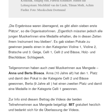
Ksnieziak, Shiqing Sun, Fabiola Schlinkert. Hinten das
Leitungsteam: Mechthild van der Linde, Tilman Muth, Achim
Fiedler. Foto: Musikschule Dortmund
„Die Ergebnisse waren überragend, es gibt allein sieben erste
Plätze“, so die OrganisatorInnen. „Eigentlich müssten jedoch alle
jungen MusikerInnen eine Medaille erhalten, die in diesen Zeiten
ihrem Instrument treu bleiben“. Es gab sieben Pokale zu
gewinnen jeweils einen in den Kategorien Violine 1, Violine 2,
Bratsche und 3. Geige, Celli 1, Celli 2 und Bässe,
Holz- und
Blechbläser, Schlagwerk.
Teilgenommen haben auch zwei Musikerinnen aus Mengede –
Anna und Berta Biosca
. Anna (10 Jahre alt) hat den 1. Platz
und damit den Pokal in der Kategorie Celli 2 und Bässe
gewonnen, Berta (9 Jahre alt ) hat einen zweiten Platz und damit
eine Medaille in der Kategorie Celli 1 gewonnen.
Zur Info sind diesem Beitrag die Videos der beiden
Teilnehmerinnen aus Mengede beigefügt.
MIT
gratuliert herzlich
und bedankt sich für die Überlassung der Videos.