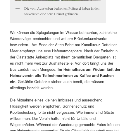
Die vom Aussterben bedrohten Poituesel haben in den
Steverauen eine neue Heimat gefunden.
Wir können die Spiegelungen im Wasser betrachten, zahlreiche
Wasservögel beobachten und weitere Brückenkunstwerke
bewundern.
Am Ende der Alten Fahrt am Kanalkreuz Dattelner
Meer empfängt uns eine Hafenatmosphäre. Nach der Einkehr in
der Gaststätte Ankerplatz mit ihrem gemütlichen Biergarten ist
es nicht mehr weit zur Bushaltestelle. Von dort bringt uns der
Bus zurück nach Mengede.
Im Heimathaus am Widum lädt der
Heimatverein alle TeilnehmerInnen zu Kaffee und Kuchen
ein.
Gekühlte Getränke stehen auch bereit, die müssen
allerdings bezahlt werden.
Die Mitnahme eines kleinen Imbisses und ausreichend
Flüssigkeit werden empfohlen. Sonnenschutz und
Kopfbedeckung
bitte nicht vergessen. Wie immer sind Gäste
willkommen. Der Verein haftet nicht für Unfälle und
Wegeschäden. Während der Wanderung gemachte Fotos können
von Heimatverein honorarfrei für die Öffentlichkeitsarbeit genutzt