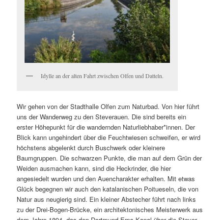
Idylle an der alten Fahrt zwischen Olfen und Datteln.
Wir gehen von der Stadthalle Olfen zum Naturbad. Von hier führt
uns der Wanderweg zu den Steverauen. Die sind bereits ein
erster Höhepunkt für die wandernden Naturliebhaber*innen. Der
Blick kann ungehindert über die Feuchtwiesen schweifen, er wird
höchstens abgelenkt durch Buschwerk oder kleinere
Baumgruppen. Die schwarzen Punkte, die man auf dem Grün der
Weiden ausmachen kann, sind die Heckrinder, die hier
angesiedelt wurden und den Auencharakter erhalten. Mit etwas
Glück begegnen wir auch den katalanischen Poitueseln, die von
Natur aus neugierig sind. Ein kleiner Abstecher führt nach links
zu der Drei-Bogen-Brücke, ein architektonisches Meisterwerk aus
dem Jahre 1894, das den Dortmund-Ems-Kanal über die Stever