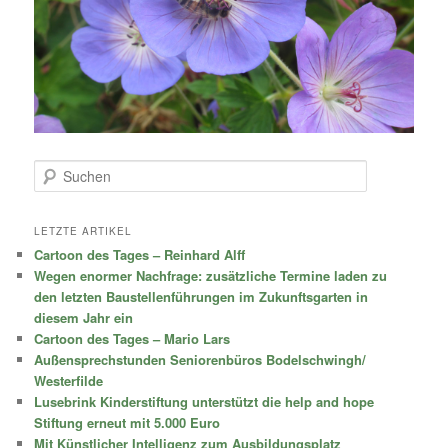
S
u
c
h
LETZTE ARTIKEL
e
Cartoon des Tages – Reinhard Alff
n
Wegen enormer Nachfrage: zusätzliche Termine laden zu
den letzten Baustellenführungen im Zukunftsgarten in
diesem Jahr ein
Cartoon des Tages – Mario Lars
Außensprechstunden Seniorenbüros Bodelschwingh/
Westerfilde
Lusebrink Kinderstiftung unterstützt die help and hope
Stiftung erneut mit 5.000 Euro
Mit Künstlicher Intelligenz zum Ausbildungsplatz