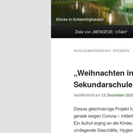
Hauptmenü
Ziele von „MENGEDE: InTakt!“
SCHLAGWORTARCHIV:
SPENDEN
„Weihnachten in 
Sekundarschule 
Veröffentlicht am
13. Dezember 202
Dieses gleichnamige Projekt ha
gerade wegen Corona – initiier
Ein Aufruf erging an die Kinder
umliegende Geschäfte, Hygiene