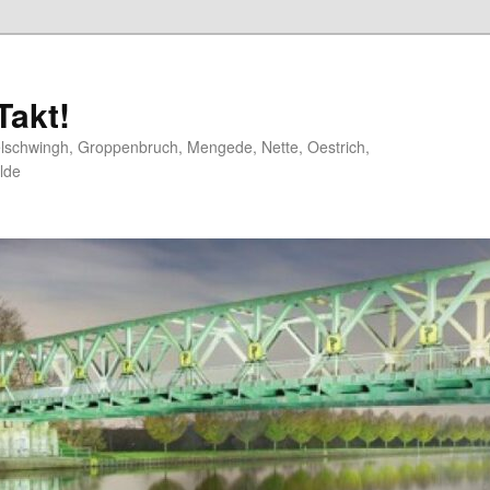
akt!
elschwingh, Groppenbruch, Mengede, Nette, Oestrich,
lde