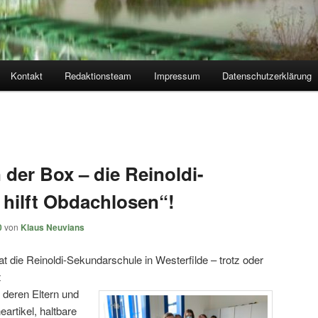
Kontakt
Redaktionsteam
Impressum
Datenschutzerklärung
der Box – die Reinoldi-
hilft Obdachlosen“!
0
von
Klaus Neuvians
t die Reinoldi-Sekundarschule in Westerfilde – trotz oder
t
, deren Eltern und
artikel, haltbare