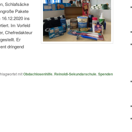
en, Schlafsäcke
tongroße Pakete
m 16.12.2020 ins
iert. Im Vorfeld
er, Chefredakteur
rgestellt. Er
ent dringend
hlagwortet mit
Obdachlosenhilfe
,
Reinoldi-Sekundarschule
,
Spenden