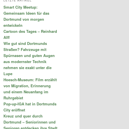
LETZTE ARTIKEL
e
Smart City Meetup:
n
Gemeinsam Ideen für das
Dortmund von morgen
entwickeln
Cartoon des Tages – Reinhard
Alff
Wie gut sind Dortmunds
Straßen? Fahrzeuge mit
Spürnasen und guten Augen
aus modernster Technik
nehmen sie exakt unter die
Lupe
Hoesch-Museum: Film erzählt
von Migration, Erinnerung
und einem Neuanfang im
Ruhrgebiet
Pop-up-IGA hat in Dortmunds
City eröffnet
Kreuz und quer durch
Dortmund – Seniorinnen und
Senioren entdecken ihre Stadt